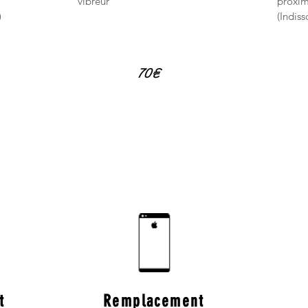
vibreur
proxim
)
(Indiss
70€
t
Remplacement