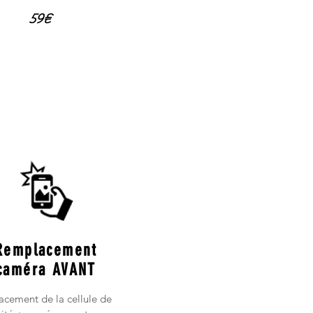
59€
Remplacement
caméra AVANT
cement de la cellule de