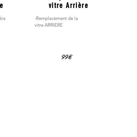
re
vitre Arrière
éra
-Remplacement de la
vitre ARRIERE
99€
06 95 30 09 52