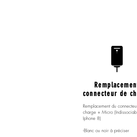
Remplacemen
connecteur de c
Remplacement du connecteu
charge + Micro (Indissociab
Iphone 8)
-Blanc ou noir à préciser