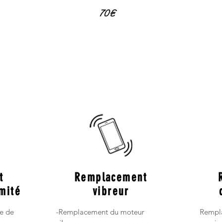
70€
t
Remplacement
mité
vibreur
e de
-Remplacement du moteur
Rempla