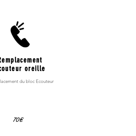
Remplacement
couteur oreille
acement du bloc Ecouteur
70€