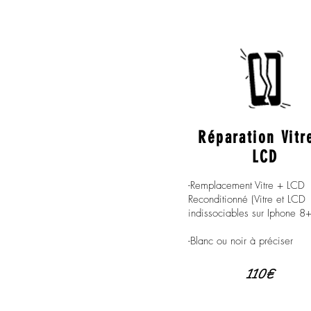
Réparation Vitr
LCD
-Remplacement Vitre + LCD
Reconditionné (Vitre et LCD
indissociables sur Iphone 8+
-Blanc ou noir à préciser
110€