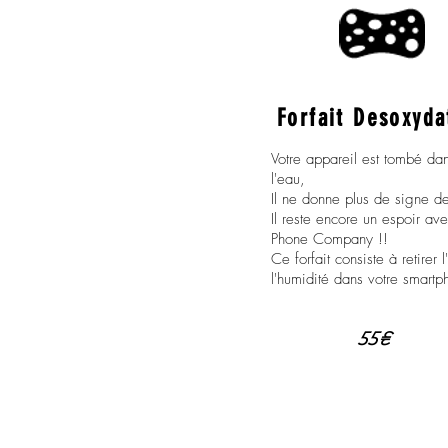
Forfait Desoxyda
Votre appareil est tombé da
l'eau,
Il ne donne plus de signe de
Il reste encore un espoir ave
Phone Company !!
Ce forfait consiste à retirer 
l'humidité dans votre smartp
55€