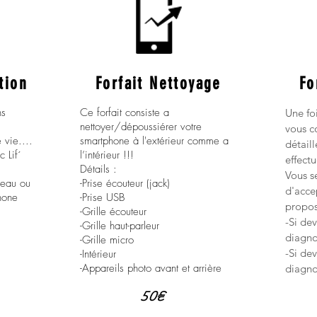
tion
Forfait Nettoyage
Fo
ns
Ce forfait consiste a
Une fo
nettoyer/dépoussiérer votre
vous c
 vie....
smartphone à l'extérieur comme a
détaill
c Lif´
l’intérieur !!!
effectu
Détails :
Vous se
l'eau ou
-Prise écouteur (jack)
d'acce
hone
-Prise USB
propos
-Grille écouteur
-Si dev
-Grille haut-parleur
diagno
-Grille micro
-Si dev
-Intérieur
-Appareils photo avant et arrière
diagno
50€