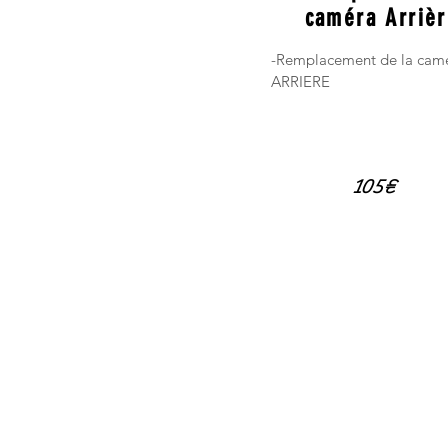
caméra Arriè
-Remplacement de la cam
ARRIERE
105€