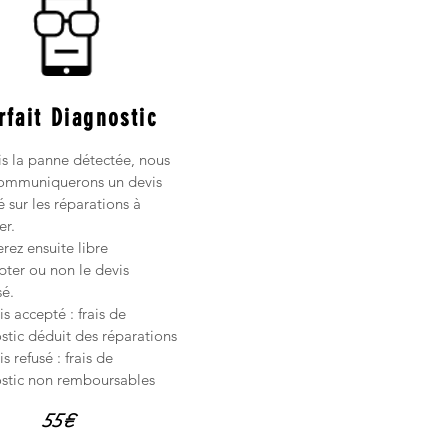
rfait Diagnostic
is la panne détectée, nous
ommuniquerons un devis
é sur les réparations à
er.
rez ensuite libre
pter ou non le devis
é.
is accepté : frais de
stic déduit des réparations
is refusé : frais de
stic non remboursables
55€