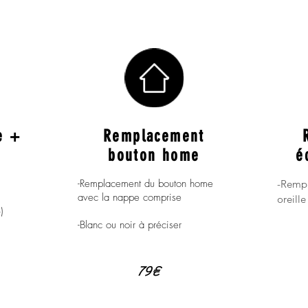
e +
Remplacement
bouton home
é
-Remplacement du bouton home
-Rempl
avec la nappe comprise
oreille
)
-Blanc ou noir à préciser
79€