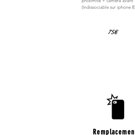
proximité + caméra avant
(Indissociable sur iphone 8
75€
Remplacemen