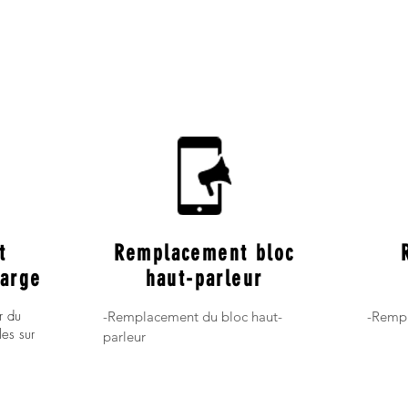
t
Remplacement bloc
harge
haut-parleur
r du
-Remplacement du bloc haut-
-Rempl
les sur
parleur