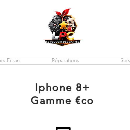
rs Ecran
Réparations
Serv
Iphone 8+
Gamme €co