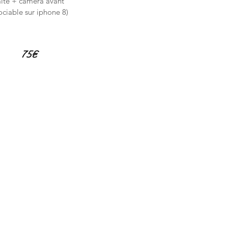
ité + caméra avant
ociable sur iphone 8)
75€