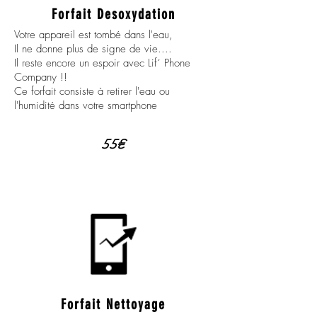
Forfait Desoxydation
Votre appareil est tombé dans l'eau,
Il ne donne plus de signe de vie....
Il reste encore un espoir avec Lif´ Phone
Company !!
Ce forfait consiste à retirer l'eau ou
l'humidité dans votre smartphone
55€
Forfait Nettoyage