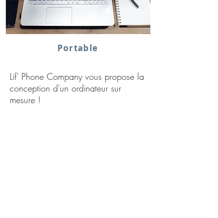
Portable
Lif' Phone Company vous propose la
conception d'un ordinateur sur
mesure !
Indiquez nous :
Vos besoins,
vos attentes
votre budget
Nos spécialistes vous
présenteront leur sélection de
modèles parmi les ordinateurs
portables les plus performants et
durables